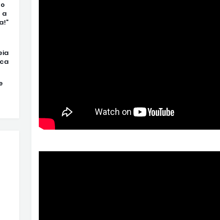
ão
 a
a!”
eia
rca
e