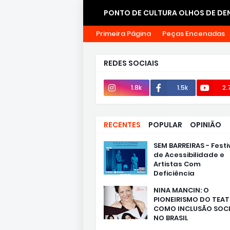
PONTO DE CULTURA OLHOS DE DEN
Primeira Página
Peças Encenadas
CONTATOS
REDES SOCIAIS
1.8k
1.5k
2.
RECENTES
POPULAR
OPINIÃO
SEM BARREIRAS - Festi
de Acessibilidade e
Artistas Com
Deficiência
NINA MANCIN: O
PIONEIRISMO DO TEA
COMO INCLUSÃO SOCI
NO BRASIL