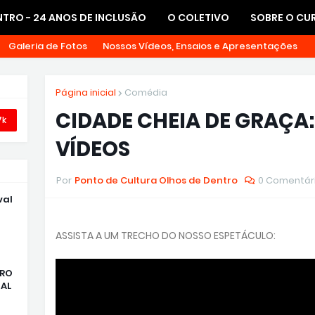
TRO - 24 ANOS DE INCLUSÃO
O COLETIVO
SOBRE O CU
Galeria de Fotos
Nossos Vídeos, Ensaios e Apresentações
Página inicial
Comédia
CIDADE CHEIA DE GRAÇA
7k
VÍDEOS
Por
Ponto de Cultura Olhos de Dentro
0 Comentár
val
ASSISTA A UM TRECHO DO NOSSO ESPETÁCULO:
TRO
AL