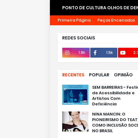
PONTO DE CULTURA OLHOS DE DEN
Primeira Página
Peças Encenadas
CONTATOS
REDES SOCIAIS
1.8k
1.5k
2.
RECENTES
POPULAR
OPINIÃO
SEM BARREIRAS - Festi
de Acessibilidade e
Artistas Com
Deficiência
NINA MANCIN: O
PIONEIRISMO DO TEA
COMO INCLUSÃO SOCI
NO BRASIL