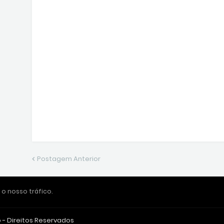
Postagem Anterior
 o nosso tráfico.
o - Direitos Reservados