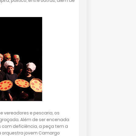
ra, político, entre outras, além de
de vereadores e pescaria, os
ngraçada. Além de ser encenada
s com deficiência, a peça tem a
 da orquestra jovem Camargo