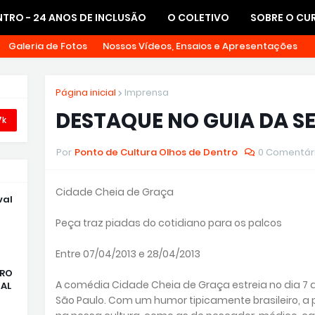
TRO - 24 ANOS DE INCLUSÃO
O COLETIVO
SOBRE O CU
Galeria de Fotos
Nossos Vídeos, Ensaios e Apresentações
Página inicial
Imprensa
DESTAQUE NO GUIA DA S
7k
Por
Ponto de Cultura Olhos de Dentro
0 Comentár
Cidade Cheia de Graça
val
Peça traz piadas do cotidiano para os palcos
Entre 07/04/2013 e 28/04/2013
TRO
A comédia Cidade Cheia de Graça estreia no dia 7 de
AL
São Paulo. Com um humor tipicamente brasileiro, 