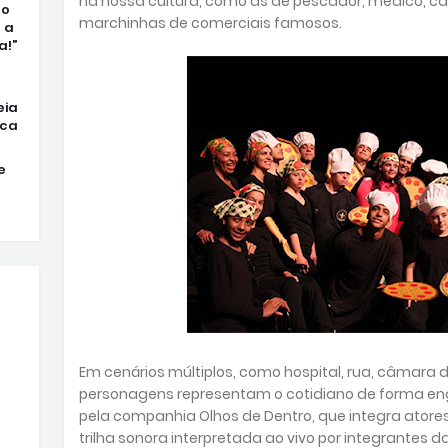
na nossa cultura, como as de pescador, médico, caipi
ão
marchinhas de comerciais famosos.
 a
a!”
eia
rca
e
Em cenários múltiplos, como hospital, rua, câmara 
personagens representam o cotidiano de forma e
pela companhia Olhos de Dentro, que integra atore
trilha sonora interpretada ao vivo por integrantes