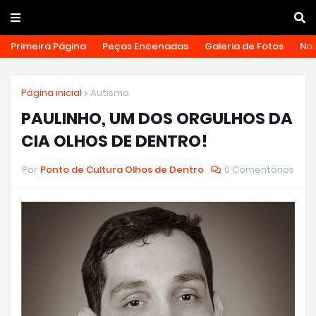
Primeira Página
Peças Encenadas
Galeria de Fotos
Nos
Página inicial
Autismo
PAULINHO, UM DOS ORGULHOS DA
CIA OLHOS DE DENTRO!
Por
Ponto de Cultura Olhos de Dentro
0 Comentários